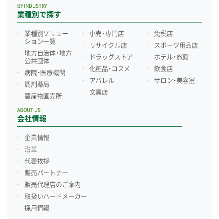
BY INDUSTRY
業種別で探す
業種別ソリュー
小売・専門店
免税店
ション一覧
リサイクル店
スポーツ用品店
地方自治体・地方
ドラッグストア
ホテル・旅館
公共団体
化粧品・コスメ
飲食店
病院・医療機関
アパレル
サロン・美容室
調剤薬局
文具店
農産物直売所
ABOUT US
会社情報
企業情報
沿革
代表挨拶
販売パートナー
販売代理店のご案内
取扱いハードメーカー
採用情報