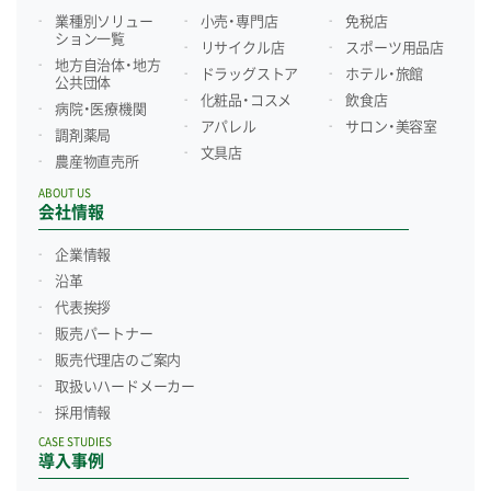
業種別ソリュー
小売・専門店
免税店
ション一覧
リサイクル店
スポーツ用品店
地方自治体・地方
ドラッグストア
ホテル・旅館
公共団体
化粧品・コスメ
飲食店
病院・医療機関
アパレル
サロン・美容室
調剤薬局
文具店
農産物直売所
ABOUT US
会社情報
企業情報
沿革
代表挨拶
販売パートナー
販売代理店のご案内
取扱いハードメーカー
採用情報
CASE STUDIES
導入事例