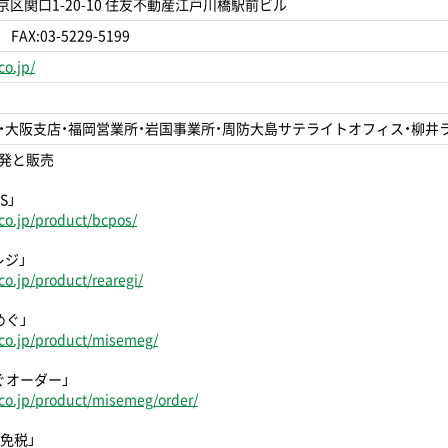
文京区関口1-20-10 住友不動産江戸川橋駅前ビル
 FAX:03-5229-5199
o.jp/
・大阪支店・福岡営業所・岩国事業所・周防大島サテライトオフィス・柳井ラ
発と販売
S」
co.jp/product/bcpos/
レジ」
o.jp/product/rearegi/
めぐ」
co.jp/product/misemeg/
ぐオーダー」
co.jp/product/misemeg/order/
免税」