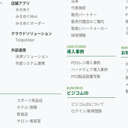
沿革
へ
店舗アプリ
代表挨拶
みせめぐ
販売パートナー
みせめぐMini
販売代理店のご案内
みせめぐオーダー
取扱いハードメーカー
クラウドソリューション
採用情報
TenpoVisor
CASE STUDIES
NEW
外部連携
導入事例
お
決済ソリューション
POSレジ導入事例
外部システム連携
ハードウェア導入事例
POS製品設置写真
BUSICOM ID
ビジコムID
スポーツ用品店
ビジコムIDについて
ホテル・旅館
ログイン/新規登録
飲食店
サロン・美容室