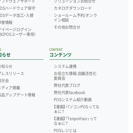
ソフトウェアサポート
ソリューションお問合せ
POSハードウェア保守
カタログダウンロード
POSデータ加工・入替
ショールーム予約/
オンラ
イン相談
障害情報
その他お問合せ
マイページログイン
（BCPOSユーザー専用）
S
CONTENT
知らせ
コンテンツ
お知らせ
システム連携
プレスリリース
お役立ち情報 店舗活性化
委員会
展示会
弊社代表ブログ
メディア掲載
弊社代表facebook
製品アップデート情報
POSシステム紹介動画
【漫画】パソコンPOSってな
ぁに？
【漫画】「TenpoVisor」って
なぁに？
POSレジとは