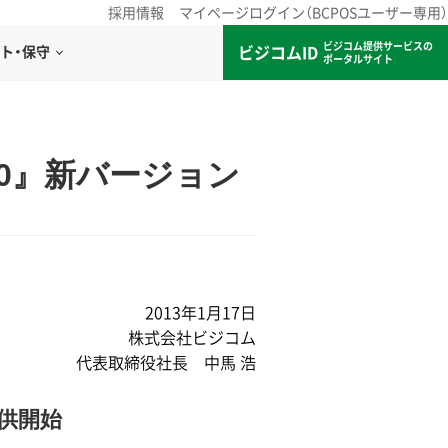
採用情報
マイページログイン（BCPOSユーザー専用）
ビジコム提供サービスの
ビジコムID
ト・保守
ポータルサイト
4.0』新バージョン
2013年1月17日
株式会社ビジコム
代表取締役社長 中馬 浩
提供開始