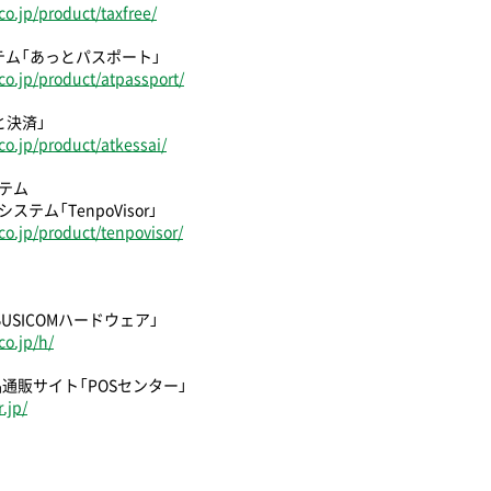
o.jp/product/taxfree/
テム「あっとパスポート」
o.jp/product/atpassport/
と決済」
o.jp/product/atkessai/
テム
テム「TenpoVisor」
o.jp/product/tenpovisor/
USICOMハードウェア」
o.jp/h/
品通販サイト「POSセンター」
.jp/