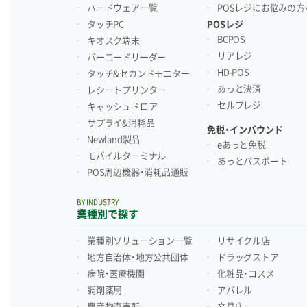
ハードウェア一覧
POSレジにお悩みの方
タッチPC
POSレジ
BCPOS
キオスク端末
リアレジ
バーコードリーダー
HD-POS
タッチ&セカンドモニター
あっと決済
レシートプリンター
セルフレジ
キャッシュドロア
サプライ&消耗品
免税・インバウンド
Newland製品
eあっと免税
モバイルターミナル
あっとパスポート
POS周辺機器・消耗品通販
BY INDUSTRY
業種別で探す
業種別ソリューション一覧
リサイクル店
地方自治体・地方公共団体
ドラッグストア
病院・医療機関
化粧品・コスメ
調剤薬局
アパレル
農産物直売所
文具店