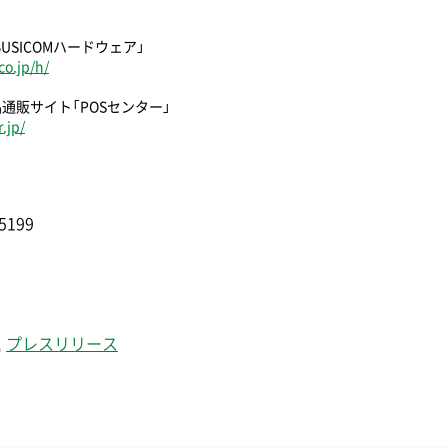
USICOMハードウェア」
o.jp/h/
品通販サイト「POSセンター」
.jp/
5199
,
プレスリリース