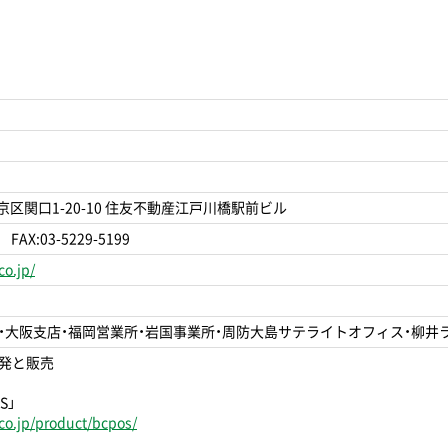
文京区関口1-20-10 住友不動産江戸川橋駅前ビル
 FAX:03-5229-5199
o.jp/
・大阪支店・福岡営業所・岩国事業所・周防大島サテライトオフィス・柳井ラ
発と販売
S」
co.jp/product/bcpos/