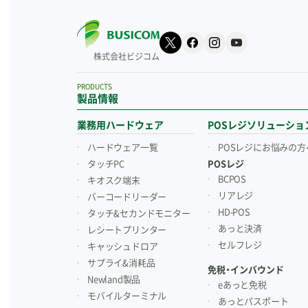
株式会社ビジコム
PRODUCTS
製品情報
業務用ハードウェア
POSレジソリューショ
ハードウェア一覧
POSレジにお悩みの方
タッチPC
POSレジ
BCPOS
キオスク端末
リアレジ
バーコードリーダー
HD-POS
タッチ&セカンドモニター
あっと決済
レシートプリンター
セルフレジ
キャッシュドロア
サプライ&消耗品
免税・インバウンド
Newland製品
eあっと免税
モバイルターミナル
あっとパスポート