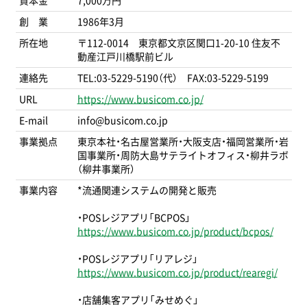
資本金
7,000万円
創 業
1986年3月
所在地
〒112-0014 東京都文京区関口1-20-10 住友不
動産江戸川橋駅前ビル
連絡先
TEL:03-5229-5190（代） FAX:03-5229-5199
URL
https://www.busicom.co.jp/
E-mail
info@busicom.co.jp
事業拠点
東京本社・名古屋営業所・大阪支店・福岡営業所・岩
国事業所・周防大島サテライトオフィス・柳井ラボ
（柳井事業所）
事業内容
*流通関連システムの開発と販売
・POSレジアプリ「BCPOS」
https://www.busicom.co.jp/product/bcpos/
・POSレジアプリ「リアレジ」
https://www.busicom.co.jp/product/rearegi/
・店舗集客アプリ「みせめぐ」