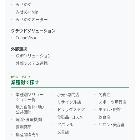
みせめぐ
みせめぐMini
みせめぐオーダー
クラウドソリューション
TenpoVisor
外部連携
決済ソリューション
外部システム連携
BY INDUSTRY
業種別で探す
業種別ソリュー
小売・専門店
免税店
ション一覧
リサイクル店
スポーツ用品店
地方自治体・地方
ドラッグストア
ホテル・旅館
公共団体
化粧品・コスメ
飲食店
病院・医療機関
アパレル
サロン・美容室
調剤薬局
文具店
農産物直売所