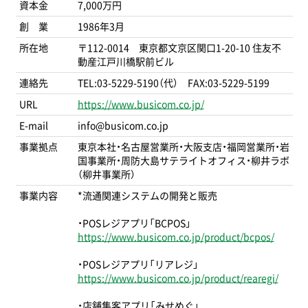
資本金
7,000万円
創 業
1986年3月
所在地
〒112-0014 東京都文京区関口1-20-10 住友不
動産江戸川橋駅前ビル
連絡先
TEL:03-5229-5190（代） FAX:03-5229-5199
URL
https://www.busicom.co.jp/
E-mail
info@busicom.co.jp
事業拠点
東京本社・名古屋営業所・大阪支店・福岡営業所・岩
国事業所・周防大島サテライトオフィス・柳井ラボ
（柳井事業所）
事業内容
*流通関連システムの開発と販売
・POSレジアプリ「BCPOS」
https://www.busicom.co.jp/product/bcpos/
・POSレジアプリ「リアレジ」
https://www.busicom.co.jp/product/rearegi/
・店舗集客アプリ「みせめぐ」