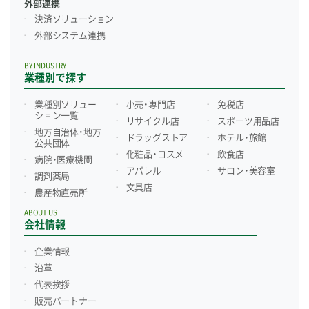
外部連携
決済ソリューション
外部システム連携
BY INDUSTRY
業種別で探す
業種別ソリュー
小売・専門店
免税店
ション一覧
リサイクル店
スポーツ用品店
地方自治体・地方
ドラッグストア
ホテル・旅館
公共団体
化粧品・コスメ
飲食店
病院・医療機関
アパレル
サロン・美容室
調剤薬局
文具店
農産物直売所
ABOUT US
会社情報
企業情報
沿革
代表挨拶
販売パートナー