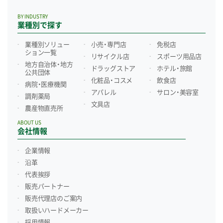
BY INDUSTRY
業種別で探す
業種別ソリュー
小売・専門店
免税店
ション一覧
リサイクル店
スポーツ用品店
地方自治体・地方
ドラッグストア
ホテル・旅館
公共団体
化粧品・コスメ
飲食店
病院・医療機関
アパレル
サロン・美容室
調剤薬局
文具店
農産物直売所
ABOUT US
会社情報
企業情報
沿革
代表挨拶
販売パートナー
販売代理店のご案内
取扱いハードメーカー
採用情報