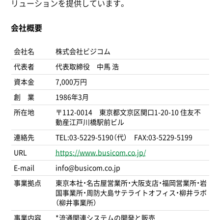
リューションを提供しています。
会社概要
会社名
株式会社ビジコム
代表者
代表取締役 中馬 浩
資本金
7,000万円
創 業
1986年3月
所在地
〒112-0014 東京都文京区関口1-20-10 住友不
動産江戸川橋駅前ビル
連絡先
TEL:03-5229-5190（代） FAX:03-5229-5199
URL
https://www.busicom.co.jp/
E-mail
info@busicom.co.jp
事業拠点
東京本社・名古屋営業所・大阪支店・福岡営業所・岩
国事業所・周防大島サテライトオフィス・柳井ラボ
（柳井事業所）
事業内容
*流通関連システムの開発と販売