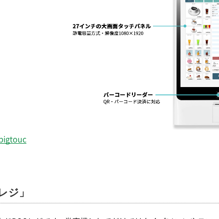
bigtouc
レジ」