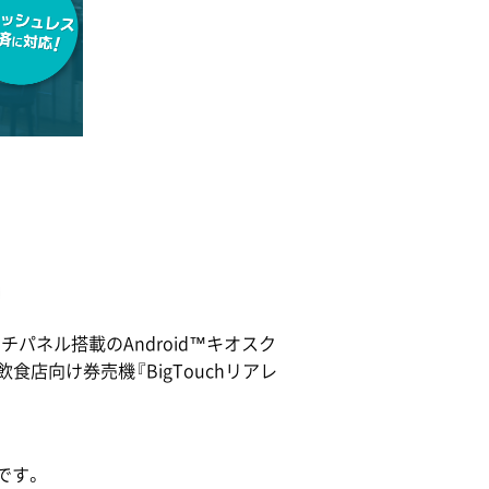
チパネル搭載のAndroid™キオスク
食店向け券売機『BigTouchリアレ
です。