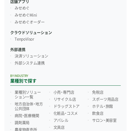
店舗アプリ
みせめぐ
みせめぐMini
みせめぐオーダー
クラウドソリューション
TenpoVisor
外部連携
決済ソリューション
外部システム連携
BY INDUSTRY
業種別で探す
業種別ソリュー
小売・専門店
免税店
ション一覧
リサイクル店
スポーツ用品店
地方自治体・地方
ドラッグストア
ホテル・旅館
公共団体
化粧品・コスメ
飲食店
病院・医療機関
アパレル
サロン・美容室
調剤薬局
文具店
農産物直売所