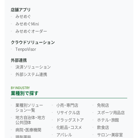
店舗アプリ
みせめぐ
みせめぐMini
みせめぐオーダー
クラウドソリューション
TenpoVisor
外部連携
決済ソリューション
外部システム連携
BY INDUSTRY
業種別で探す
業種別ソリュー
小売・専門店
免税店
ション一覧
リサイクル店
スポーツ用品店
地方自治体・地方
ドラッグストア
ホテル・旅館
公共団体
化粧品・コスメ
飲食店
病院・医療機関
アパレル
サロン・美容室
調剤薬局