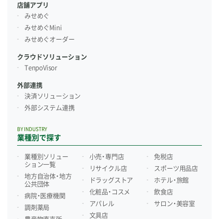
店舗アプリ
みせめぐ
みせめぐMini
みせめぐオーダー
クラウドソリューション
TenpoVisor
外部連携
決済ソリューション
外部システム連携
BY INDUSTRY
業種別で探す
業種別ソリュー
小売・専門店
免税店
ション一覧
リサイクル店
スポーツ用品店
地方自治体・地方
ドラッグストア
ホテル・旅館
公共団体
化粧品・コスメ
飲食店
病院・医療機関
アパレル
サロン・美容室
調剤薬局
文具店