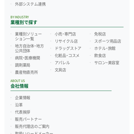
外部システム連携
BY INDUSTRY
業種別で探す
業種別ソリュー
小売・専門店
免税店
ション一覧
リサイクル店
スポーツ用品店
地方自治体・地方
ドラッグストア
ホテル・旅館
公共団体
化粧品・コスメ
飲食店
病院・医療機関
アパレル
サロン・美容室
調剤薬局
文具店
農産物直売所
ABOUT US
会社情報
企業情報
沿革
代表挨拶
販売パートナー
販売代理店のご案内
取扱いハードメーカー