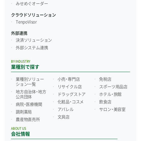
みせめぐオーダー
クラウドソリューション
TenpoVisor
外部連携
決済ソリューション
外部システム連携
BY INDUSTRY
業種別で探す
業種別ソリュー
小売・専門店
免税店
ション一覧
リサイクル店
スポーツ用品店
地方自治体・地方
ドラッグストア
ホテル・旅館
公共団体
化粧品・コスメ
飲食店
病院・医療機関
アパレル
サロン・美容室
調剤薬局
文具店
農産物直売所
ABOUT US
会社情報