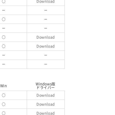
○
Download
－
－
○
－
－
－
○
Download
○
Download
－
－
－
－
Windows版
Win
ドライバー
○
Download
○
Download
○
Download