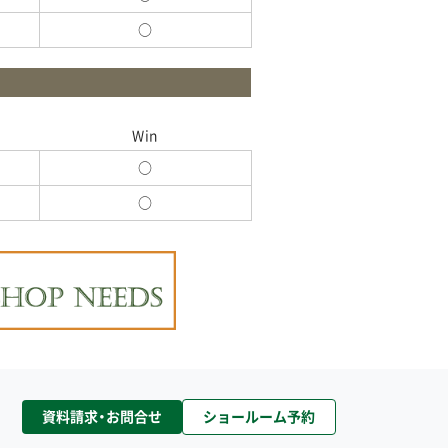
○
Win
○
○
資料請求・お問合せ
ショールーム予約