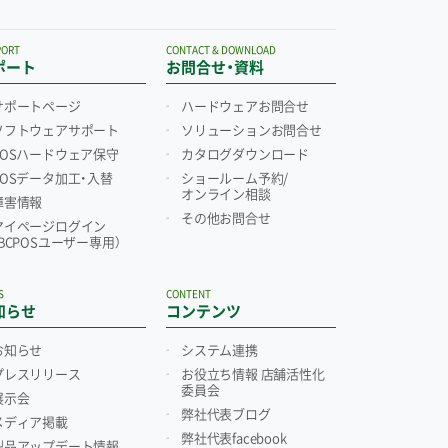
PORT
CONTACT & DOWNLOAD
ポート
お問合せ・資料
サポートページ
ハードウェアお問合せ
ソフトウェアサポート
ソリューションお問合せ
POSハードウェア保守
カタログダウンロード
POSデータ加工・入替
ショールーム予約/
オンライン相談
障害情報
その他お問合せ
マイページログイン
（BCPOSユーザー専用）
S
CONTENT
知らせ
コンテンツ
お知らせ
システム連携
プレスリリース
お役立ち情報 店舗活性化
委員会
展示会
弊社代表ブログ
メディア掲載
弊社代表facebook
製品アップデート情報