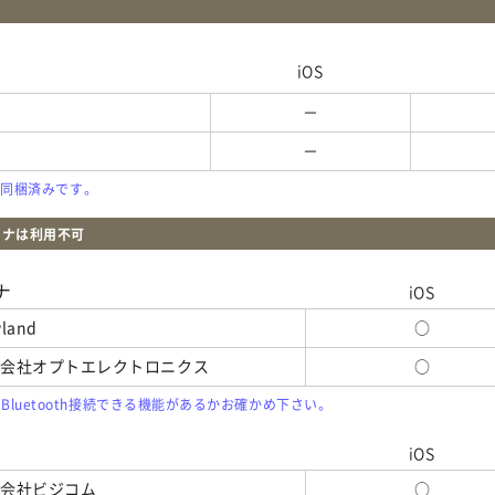
iOS
－
－
に同梱済みです。
ャナは利用不可
ナ
iOS
land
○
式会社オプトエレクトロニクス
○
本体にBluetooth接続できる機能があるかお確かめ下さい。
iOS
式会社ビジコム
○