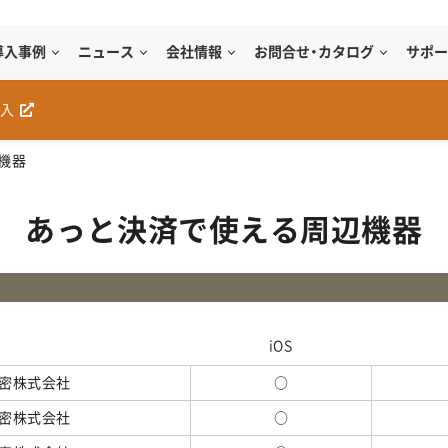
導入事例
ニュース
会社情報
お問合せ・カタログ
サポー
購入
機器
あっと決済で使える
周辺機器
iOS
密株式会社
○
密株式会社
○