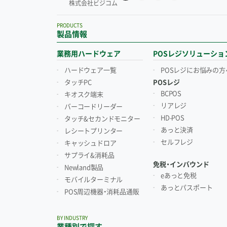
株式会社ビジコム
PRODUCTS
製品情報
業務用ハードウェア
POSレジソリューショ
ハードウェア一覧
POSレジにお悩みの方
タッチPC
POSレジ
BCPOS
キオスク端末
リアレジ
バーコードリーダー
HD-POS
タッチ&セカンドモニター
あっと決済
レシートプリンター
セルフレジ
キャッシュドロア
サプライ&消耗品
免税・インバウンド
Newland製品
eあっと免税
モバイルターミナル
あっとパスポート
POS周辺機器・消耗品通販
BY INDUSTRY
業種別で探す