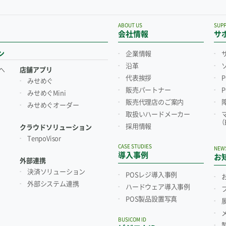
ABOUT US
SUP
会社情報
サ
ン
企業情報
沿革
へ
店舗アプリ
代表挨拶
みせめぐ
販売パートナー
みせめぐMini
販売代理店のご案内
みせめぐオーダー
取扱いハードメーカー
採用情報
クラウドソリューション
TenpoVisor
CASE STUDIES
NEW
導入事例
お
外部連携
決済ソリューション
POSレジ導入事例
外部システム連携
ハードウェア導入事例
POS製品設置写真
BUSICOM ID