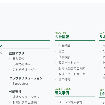
ABOUT US
SUP
会社情報
サ
ン
企業情報
沿革
へ
店舗アプリ
代表挨拶
みせめぐ
販売パートナー
みせめぐMini
販売代理店のご案内
みせめぐオーダー
取扱いハードメーカー
クラウドソリューション
採用情報
TenpoVisor
CASE STUDIES
NEW
外部連携
導入事例
お
決済ソリューション
POSレジ導入事例
外部システム連携