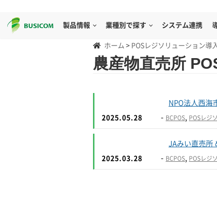
製品情報
業種別で探す
システム連携
ホーム
>
POSレジソリューション導
農産物直売所 P
NPO法人西海
-
,
2025.05.28
BCPOS
POSレジ
JAみい直売所
-
,
2025.03.28
BCPOS
POSレジ