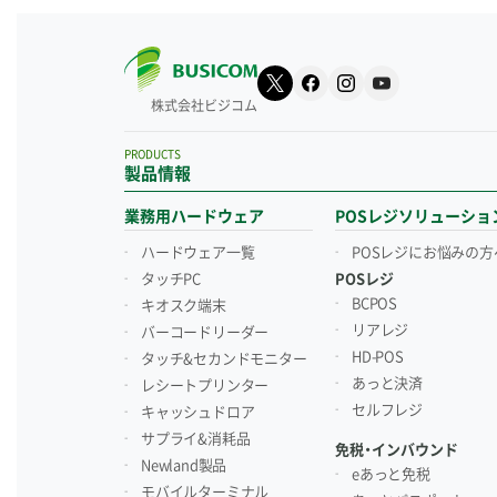
株式会社ビジコム
PRODUCTS
製品情報
業務用ハードウェア
POSレジソリューショ
ハードウェア一覧
POSレジにお悩みの方
タッチPC
POSレジ
BCPOS
キオスク端末
リアレジ
バーコードリーダー
HD-POS
タッチ&セカンドモニター
あっと決済
レシートプリンター
セルフレジ
キャッシュドロア
サプライ&消耗品
免税・インバウンド
Newland製品
eあっと免税
モバイルターミナル