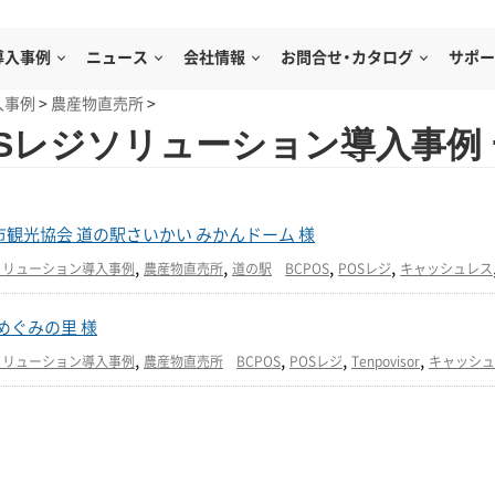
導入事例
ニュース
会社情報
お問合せ・カタログ
サポー
入事例
>
農産物直売所
>
OSレジソリューション導入事例
市観光協会 道の駅さいかい みかんドーム 様
,
,
,
,
ソリューション導入事例
農産物直売所
道の駅
BCPOS
POSレジ
キャッシュレス
 めぐみの里 様
,
,
,
,
ソリューション導入事例
農産物直売所
BCPOS
POSレジ
Tenpovisor
キャッシュ