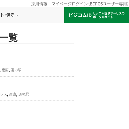
採用情報
マイページログイン（BCPOSユーザー専用）
ビジコム提供サービスの
ビジコムID
ト・保守
ポータルサイト
 一覧
,
,
産直
道の駅
,
,
レス
産直
道の駅