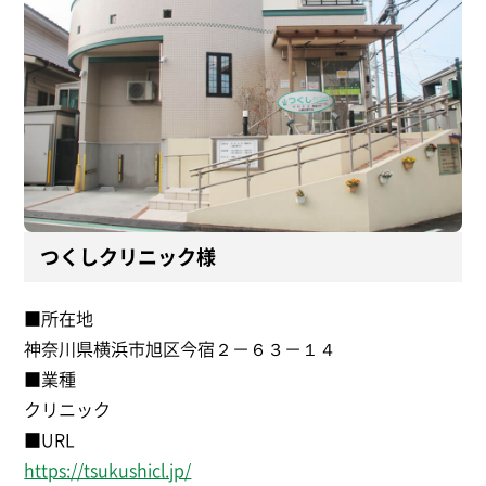
つくしクリニック様
■所在地
神奈川県横浜市旭区今宿２－６３－１４
■業種
クリニック
■URL
https://tsukushicl.jp/