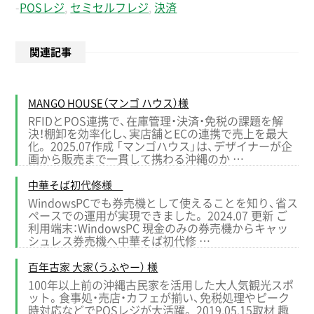
-
POSレジ
,
セミセルフレジ
,
決済
関連記事
MANGO HOUSE（マンゴ ハウス）様
RFIDとPOS連携で、在庫管理・決済・免税の課題を解
決！棚卸を効率化し、実店舗とECの連携で売上を最大
化。 2025.07作成 「マンゴハウス」は、デザイナーが企
画から販売まで一貫して携わる沖縄のか …
中華そば初代修様
WindowsPCでも券売機として使えることを知り、省ス
ペースでの運用が実現できました。 2024.07 更新 ご
利用端末：WindowsPC 現金のみの券売機からキャッ
シュレス券売機へ中華そば初代修 …
百年古家 大家（うふやー） 様
100年以上前の沖縄古民家を活用した大人気観光スポ
ット。食事処・売店・カフェが揃い、免税処理やピーク
時対応などでPOSレジが大活躍。 2019.05.15取材 趣