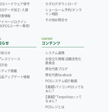
POSハードウェア保守
カタログダウンロード
POSデータ加工・入替
ショールーム予約/
オンラ
イン相談
障害情報
その他お問合せ
マイページログイン
（BCPOSユーザー専用）
S
CONTENT
知らせ
コンテンツ
お知らせ
システム連携
プレスリリース
お役立ち情報 店舗活性化
委員会
展示会
弊社代表ブログ
メディア掲載
弊社代表facebook
製品アップデート情報
POSシステム紹介動画
【漫画】パソコンPOSってな
ぁに？
【漫画】「TenpoVisor」って
なぁに？
POSレジとは