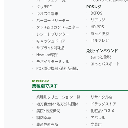
タッチPC
POSレジ
BCPOS
キオスク端末
リアレジ
バーコードリーダー
HD-POS
タッチ&セカンドモニター
あっと決済
レシートプリンター
セルフレジ
キャッシュドロア
サプライ&消耗品
免税・インバウンド
Newland製品
eあっと免税
モバイルターミナル
あっとパスポート
POS周辺機器・消耗品通販
BY INDUSTRY
業種別で探す
業種別ソリューション一覧
リサイクル店
地方自治体・地方公共団体
ドラッグストア
病院・医療機関
化粧品・コスメ
調剤薬局
アパレル
農産物直売所
文具店