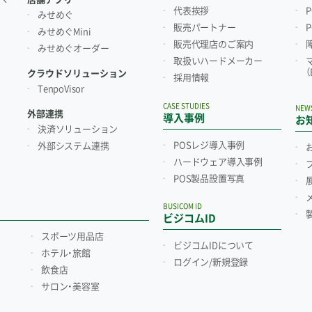
代表挨拶
みせめぐ
販売パートナー
みせめぐMini
販売代理店のご案内
みせめぐオーダー
取扱いハードメーカー
クラウドソリューション
採用情報
TenpoVisor
CASE STUDIES
NEW
外部連携
導入事例
お
決済ソリューション
POSレジ導入事例
外部システム連携
ハードウェア導入事例
POS製品設置写真
BUSICOM ID
ビジコムID
スポーツ用品店
ビジコムIDについて
ホテル・旅館
ログイン/新規登録
飲食店
サロン・美容室