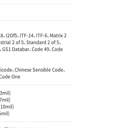
I2Of5、ITF-14、ITF-6、Matrix 2
ial 2 of 5、Standard 2 of 5、
e、GS1 Databar、Code 49、Code
icode、Chinese Sensible Code、
Code One
3mil)
7mil)
10mil)
mil)