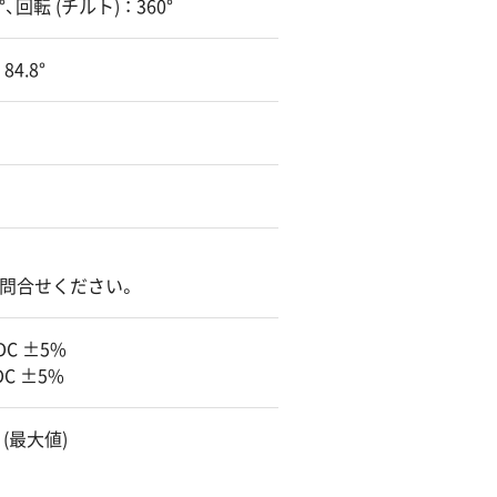
、回転 (チルト) ： 360°
84.8°
はお問合せください。
5VDC ±5%
5VDC ±5%
 (最大値)