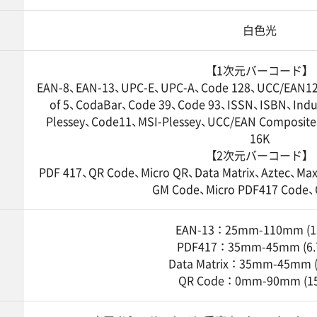
白色光
【1次元バーコード】
EAN-8、EAN-13、UPC-E、UPC-A、Code 128、UCC/EAN128、
of 5、CodaBar、Code 39、Code 93、ISSN、ISBN、Industr
Plessey、Code11、MSI-Plessey、UCC/EAN Composit
16K
【2次元バーコード】
PDF 417、QR Code、Micro QR、Data Matrix、Aztec、Max
GM Code、Micro PDF417 Code、
EAN-13 ： 25mm-110mm (1
PDF417 ： 35mm-45mm (6.
Data Matrix ： 35mm-45mm (
QR Code ： 0mm-90mm (15