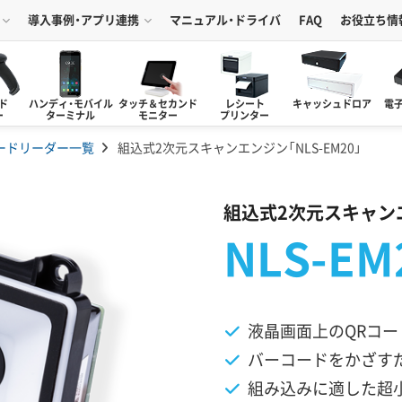
導入事例・アプリ連携
マニュアル・ドライバ
FAQ
お役立ち情
ド
ハンディ・モバイル
タッチ＆セカンド
レシート
キャッシュドロア
電
ー
ターミナル
モニター
プリンター
ードリーダー一覧
組込式2次元スキャンエンジン「NLS-EM20」
組込式2次元スキャン
NLS-EM
液晶画面上のQRコ
バーコードをかざす
組み込みに適した超