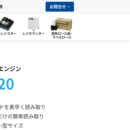
お問合せ
報
子レジスター
レジカウンター
感熱ロール紙・
ラベルロール
エンジン
20
ードを素早く読み取り
だけの簡単読み取り
小型サイズ