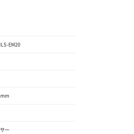
S-EM20
5 mm
センサー