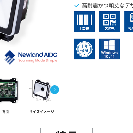
高耐震かつ頑丈なデ
背面
サイズイメージ
正面
側面