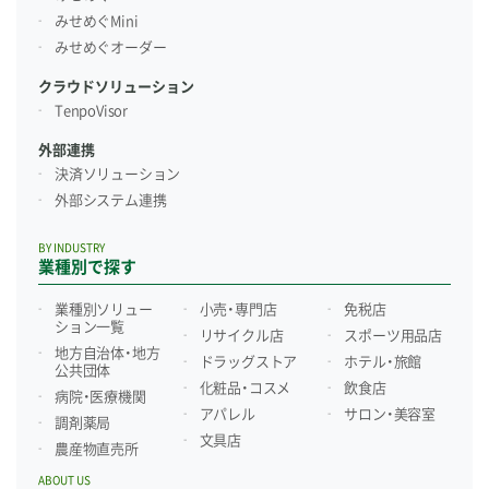
みせめぐMini
みせめぐオーダー
クラウドソリューション
TenpoVisor
外部連携
決済ソリューション
外部システム連携
BY INDUSTRY
業種別で探す
業種別ソリュー
小売・専門店
免税店
ション一覧
リサイクル店
スポーツ用品店
地方自治体・地方
ドラッグストア
ホテル・旅館
公共団体
化粧品・コスメ
飲食店
病院・医療機関
アパレル
サロン・美容室
調剤薬局
文具店
農産物直売所
ABOUT US