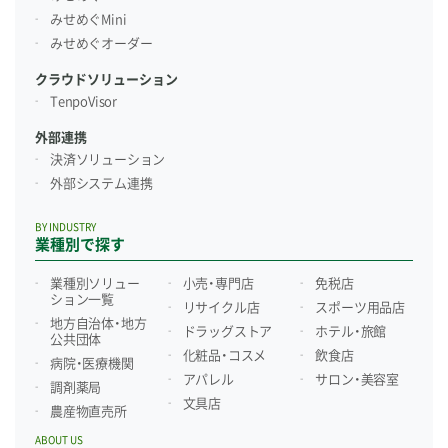
みせめぐMini
みせめぐオーダー
クラウドソリューション
TenpoVisor
外部連携
決済ソリューション
外部システム連携
BY INDUSTRY
業種別で探す
業種別ソリュー
小売・専門店
免税店
ション一覧
リサイクル店
スポーツ用品店
地方自治体・地方
ドラッグストア
ホテル・旅館
公共団体
化粧品・コスメ
飲食店
病院・医療機関
アパレル
サロン・美容室
調剤薬局
文具店
農産物直売所
ABOUT US