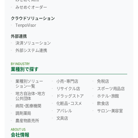
みせめぐオーダー
クラウドソリューション
TenpoVisor
外部連携
決済ソリューション
外部システム連携
BY INDUSTRY
業種別で探す
業種別ソリュー
小売・専門店
免税店
ション一覧
リサイクル店
スポーツ用品店
地方自治体・地方
ドラッグストア
ホテル・旅館
公共団体
化粧品・コスメ
飲食店
病院・医療機関
アパレル
サロン・美容室
調剤薬局
文具店
農産物直売所
ABOUT US
会社情報