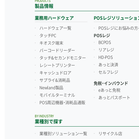
PRODUCTS
製品情報
業務用ハードウェア
POSレジソリューショ
ハードウェア一覧
POSレジにお悩みの方
タッチPC
POSレジ
BCPOS
キオスク端末
リアレジ
バーコードリーダー
HD-POS
タッチ&セカンドモニター
あっと決済
レシートプリンター
セルフレジ
キャッシュドロア
サプライ&消耗品
免税・インバウンド
Newland製品
eあっと免税
モバイルターミナル
あっとパスポート
POS周辺機器・消耗品通販
BY INDUSTRY
業種別で探す
業種別ソリューション一覧
リサイクル店