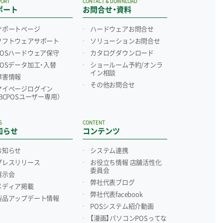
PORT
CONTACT & DOWNLOAD
ポート
お問合せ・資料
サポートページ
ハードウェアお問合せ
ソフトウェアサポート
ソリューションお問合せ
POSハードウェア保守
カタログダウンロード
POSデータ加工・入替
ショールーム予約/
オンラ
イン相談
障害情報
その他お問合せ
マイページログイン
（BCPOSユーザー専用）
S
CONTENT
知らせ
コンテンツ
お知らせ
システム連携
プレスリリース
お役立ち情報 店舗活性化
委員会
展示会
弊社代表ブログ
メディア掲載
弊社代表facebook
製品アップデート情報
POSシステム紹介動画
【漫画】パソコンPOSってな