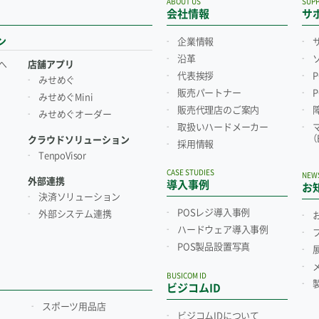
ABOUT US
SUP
会社情報
サ
ン
企業情報
沿革
へ
店舗アプリ
代表挨拶
みせめぐ
販売パートナー
みせめぐMini
販売代理店のご案内
みせめぐオーダー
取扱いハードメーカー
クラウドソリューション
採用情報
TenpoVisor
CASE STUDIES
NEW
外部連携
導入事例
お
決済ソリューション
POSレジ導入事例
外部システム連携
ハードウェア導入事例
POS製品設置写真
BUSICOM ID
ビジコムID
スポーツ用品店
ビジコムIDについて