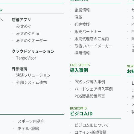
ン
企業情報
沿革
へ
店舗アプリ
代表挨拶
みせめぐ
販売パートナー
みせめぐMini
販売代理店のご案内
みせめぐオーダー
取扱いハードメーカー
クラウドソリューション
採用情報
TenpoVisor
CASE STUDIES
NEW
外部連携
導入事例
お
決済ソリューション
POSレジ導入事例
外部システム連携
ハードウェア導入事例
POS製品設置写真
BUSICOM ID
ビジコムID
スポーツ用品店
ビジコムIDについて
ホテル・旅館
ログイン/新規登録