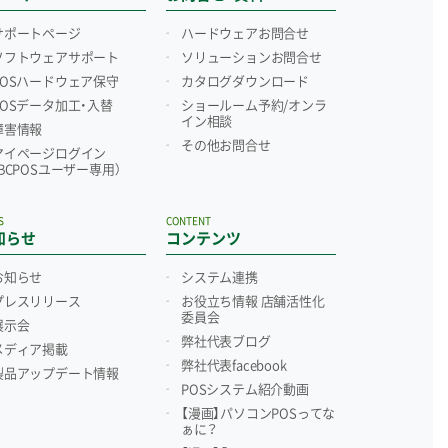
サポートページ
ハードウェアお問合せ
ソフトウェアサポート
ソリューションお問合せ
POSハードウェア保守
カタログダウンロード
POSデータ加工・入替
ショールーム予約/
オンラ
イン相談
障害情報
その他お問合せ
マイページログイン
（BCPOSユーザー専用）
S
CONTENT
知らせ
コンテンツ
お知らせ
システム連携
プレスリリース
お役立ち情報 店舗活性化
委員会
展示会
弊社代表ブログ
メディア掲載
弊社代表facebook
製品アップデート情報
POSシステム紹介動画
【漫画】パソコンPOSってな
ぁに？