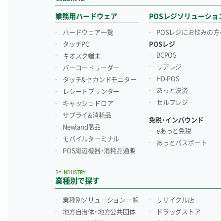
業務用ハードウェア
POSレジソリューショ
ハードウェア一覧
POSレジにお悩みの方
タッチPC
POSレジ
BCPOS
キオスク端末
リアレジ
バーコードリーダー
HD-POS
タッチ&セカンドモニター
あっと決済
レシートプリンター
セルフレジ
キャッシュドロア
サプライ&消耗品
免税・インバウンド
Newland製品
eあっと免税
モバイルターミナル
あっとパスポート
POS周辺機器・消耗品通販
BY INDUSTRY
業種別で探す
業種別ソリューション一覧
リサイクル店
地方自治体・地方公共団体
ドラッグストア