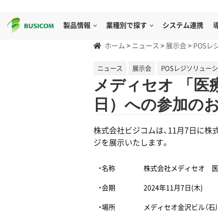
製品情報
業種別で探す
システム連携
ホーム
>
ニュース
>
展示会
>
POSレ
ニュース
展示会
POSレジソリュー
メディセオ 「医
日）への参加の
株式会社ビジコムは、11月7日に株
ジを展示いたします。
・名称
株式会社メディセオ 医
・会期
2024年11月7日(木)
・場所
メディセオ金沢ビル（石川