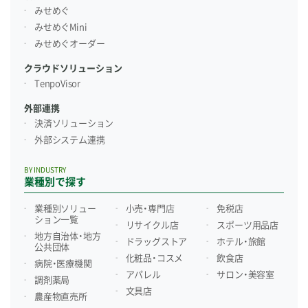
みせめぐ
みせめぐMini
みせめぐオーダー
クラウドソリューション
TenpoVisor
外部連携
決済ソリューション
外部システム連携
BY INDUSTRY
業種別で探す
業種別ソリュー
小売・専門店
免税店
ション一覧
リサイクル店
スポーツ用品店
地方自治体・地方
ドラッグストア
ホテル・旅館
公共団体
化粧品・コスメ
飲食店
病院・医療機関
アパレル
サロン・美容室
調剤薬局
文具店
農産物直売所