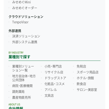
みせめぐMini
みせめぐオーダー
クラウドソリューション
TenpoVisor
外部連携
決済ソリューション
外部システム連携
BY INDUSTRY
業種別で探す
業種別ソリュー
小売・専門店
免税店
ション一覧
リサイクル店
スポーツ用品店
地方自治体・地方
ドラッグストア
ホテル・旅館
公共団体
化粧品・コスメ
飲食店
病院・医療機関
アパレル
サロン・美容室
調剤薬局
文具店
農産物直売所
ABOUT US
会社情報