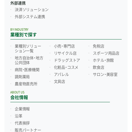
外部連携
決済ソリューション
外部システム連携
BY INDUSTRY
業種別で探す
業種別ソリュー
小売・専門店
免税店
ション一覧
リサイクル店
スポーツ用品店
地方自治体・地方
ドラッグストア
ホテル・旅館
公共団体
化粧品・コスメ
飲食店
病院・医療機関
アパレル
サロン・美容室
調剤薬局
文具店
農産物直売所
ABOUT US
会社情報
企業情報
沿革
代表挨拶
販売パートナー