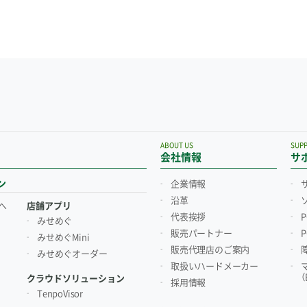
ABOUT US
SUP
会社情報
サ
ン
企業情報
沿革
へ
店舗アプリ
代表挨拶
みせめぐ
販売パートナー
みせめぐMini
販売代理店のご案内
みせめぐオーダー
取扱いハードメーカー
クラウドソリューション
採用情報
TenpoVisor