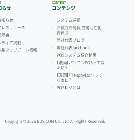
S
CONTENT
知らせ
コンテンツ
お知らせ
システム連携
プレスリリース
お役立ち情報 店舗活性化
委員会
展示会
弊社代表ブログ
メディア掲載
弊社代表facebook
製品アップデート情報
POSシステム紹介動画
【漫画】パソコンPOSってな
ぁに？
【漫画】「TenpoVisor」って
なぁに？
POSレジとは
Copyright © 2026 BUSICOM Co., Ltd. All Rights Reserved.