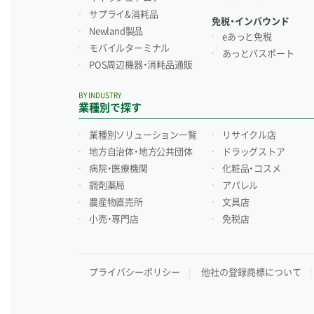
サプライ&消耗品
免税・インバウンド
Newland製品
eあっと免税
モバイルターミナル
あっとパスポート
POS周辺機器・消耗品通販
BY INDUSTRY
業種別で探す
業種別ソリューション一覧
リサイクル店
地方自治体・地方公共団体
ドラッグストア
病院・医療機関
化粧品・コスメ
調剤薬局
アパレル
農産物直売所
文具店
小売・専門店
免税店
プライバシーポリシー
他社の登録商標について