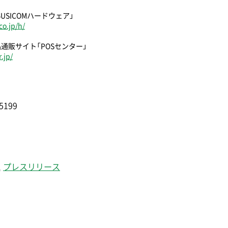
USICOMハードウェア」
o.jp/h/
品通販サイト「POSセンター」
.jp/
5199
,
プレスリリース