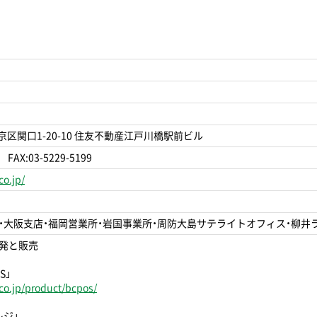
文京区関口1-20-10 住友不動産江戸川橋駅前ビル
 FAX:03-5229-5199
o.jp/
・大阪支店・福岡営業所・岩国事業所・周防大島サテライトオフィス・柳井ラ
発と販売
S」
co.jp/product/bcpos/
レジ」