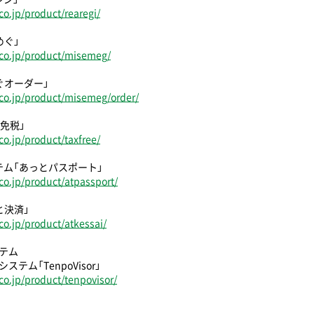
o.jp/product/rearegi/
めぐ」
co.jp/product/misemeg/
ぐオーダー」
co.jp/product/misemeg/order/
免税」
o.jp/product/taxfree/
テム「あっとパスポート」
o.jp/product/atpassport/
と決済」
o.jp/product/atkessai/
テム
テム「TenpoVisor」
o.jp/product/tenpovisor/