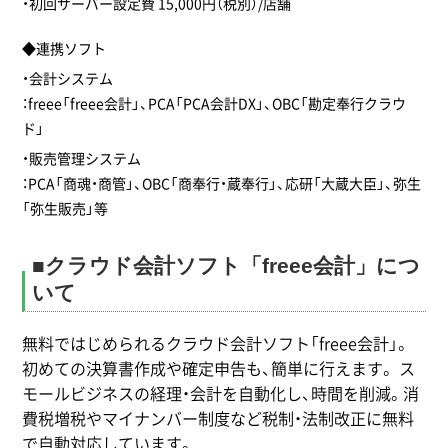
・初回サーバー設定費 15,000円（税別）/店舗
◆連携ソフト
・会計システム
：freee「freee会計」、PCA「PCA会計DX」、OBC「勘定奉行クラウ
ド」
・販売管理システム
：PCA「商魂・商管」、OBC「商奉行・蔵奉行」、応研「大蔵大臣」、弥生
「弥生販売」等
■クラウド会計ソフト「freee会計」につ
いて
無料ではじめられるクラウド会計ソフト「freee会計」。
初めての決算書作成や確定申告も、簡単に行えます。 ス
モールビジネスの経理・会計を自動化し、時間を削減。消
費税増税やマイナンバー制度など税制・法制改正に無料
で自動対応しています。