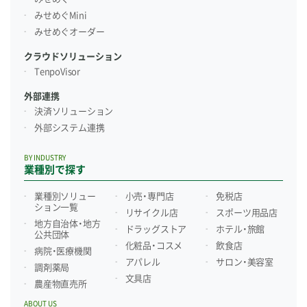
みせめぐMini
みせめぐオーダー
クラウドソリューション
TenpoVisor
外部連携
決済ソリューション
外部システム連携
BY INDUSTRY
業種別で探す
業種別ソリュー
小売・専門店
免税店
ション一覧
リサイクル店
スポーツ用品店
地方自治体・地方
ドラッグストア
ホテル・旅館
公共団体
化粧品・コスメ
飲食店
病院・医療機関
アパレル
サロン・美容室
調剤薬局
文具店
農産物直売所
ABOUT US