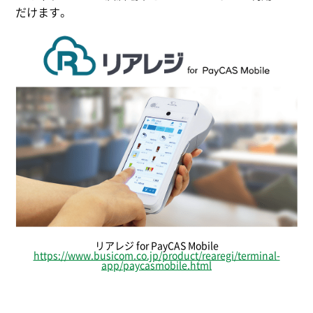
だけます。
リアレジ for PayCAS Mobile
https://www.busicom.co.jp/product/rearegi/terminal-
app/paycasmobile.html