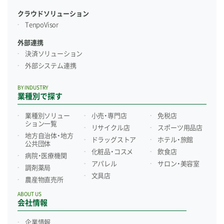
クラウドソリューション
TenpoVisor
外部連携
決済ソリューション
外部システム連携
BY INDUSTRY
業種別で探す
業種別ソリュー
小売・専門店
免税店
ション一覧
リサイクル店
スポーツ用品店
地方自治体・地方
ドラッグストア
ホテル・旅館
公共団体
化粧品・コスメ
飲食店
病院・医療機関
アパレル
サロン・美容室
調剤薬局
文具店
農産物直売所
ABOUT US
会社情報
企業情報