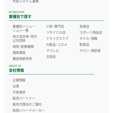
外部システム連携
BY INDUSTRY
業種別で探す
業種別ソリュー
小売・専門店
免税店
ション一覧
リサイクル店
スポーツ用品店
地方自治体・地方
ドラッグストア
ホテル・旅館
公共団体
化粧品・コスメ
飲食店
病院・医療機関
アパレル
サロン・美容室
調剤薬局
文具店
農産物直売所
ABOUT US
会社情報
企業情報
沿革
代表挨拶
販売パートナー
販売代理店のご案内
取扱いハードメーカー