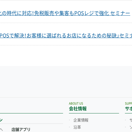
の時代に対応！免税販売や集客もPOSレジで強化 セミナー
POSで解決！お客様に選ばれるお店になるための秘訣」セミ
ABOUT US
SUP
会社情報
サ
ン
企業情報
沿革
へ
店舗アプリ