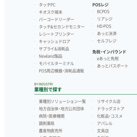
タッチPC
POSレジ
BCPOS
キオスク端末
リアレジ
バーコードリーダー
HD-POS
タッチ&セカンドモニター
あっと決済
レシートプリンター
セルフレジ
キャッシュドロア
サプライ&消耗品
免税・インバウンド
Newland製品
eあっと免税
モバイルターミナル
あっとパスポート
POS周辺機器・消耗品通販
BY INDUSTRY
業種別で探す
業種別ソリューション一覧
リサイクル店
地方自治体・地方公共団体
ドラッグストア
病院・医療機関
化粧品・コスメ
調剤薬局
アパレル
農産物直売所
文具店