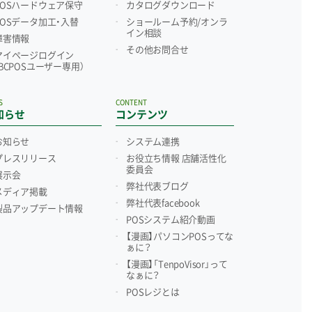
POSハードウェア保守
カタログダウンロード
POSデータ加工・入替
ショールーム予約/
オンラ
イン相談
障害情報
その他お問合せ
マイページログイン
（BCPOSユーザー専用）
S
CONTENT
知らせ
コンテンツ
お知らせ
システム連携
プレスリリース
お役立ち情報 店舗活性化
委員会
展示会
弊社代表ブログ
メディア掲載
弊社代表facebook
製品アップデート情報
POSシステム紹介動画
【漫画】パソコンPOSってな
ぁに？
【漫画】「TenpoVisor」って
なぁに？
POSレジとは