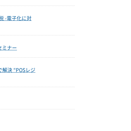
免税 -電子化に対
セミナー
決 “POSレジ