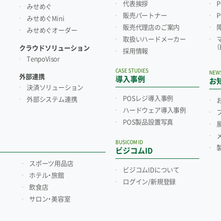
代表挨拶
みせめぐ
販売パートナー
みせめぐMini
販売代理店のご案内
みせめぐオーダー
取扱いハードメーカー
クラウドソリューション
採用情報
TenpoVisor
CASE STUDIES
NEW
外部連携
導入事例
お
決済ソリューション
POSレジ導入事例
外部システム連携
ハードウェア導入事例
POS製品設置写真
BUSICOM ID
ビジコムID
スポーツ用品店
ビジコムIDについて
ホテル・旅館
ログイン/新規登録
飲食店
サロン・美容室