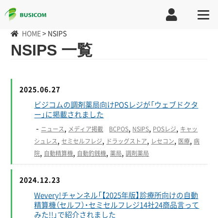
HOME
>
NSIPS
NSIPS 一覧
2025.06.27
ビジコムの調剤薬局向けPOSレジが「ウェブドクタ
ー」に掲載されました
-
,
,
,
,
ニュース
メディア掲載
BCPOS
NSIPS
POSレジ
キャッ
,
,
,
,
,
シュレス
セミセルフレジ
ドラッグストア
レセコン
医療
病
,
,
,
,
院
自動精算機
自動釣銭機
薬局
調剤薬局
2024.12.23
Wevery!チャンネル「【2025年版】診療所向けの自動
精算機（セルフ）・セミセルフレジ14社24商品言って
みた!!」で紹介されました