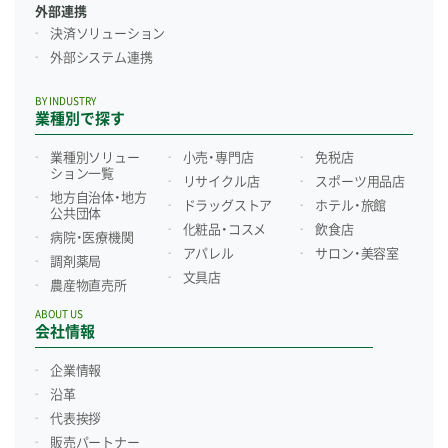
外部連携
決済ソリューション
外部システム連携
BY INDUSTRY
業種別で探す
業種別ソリュー
小売・専門店
免税店
ション一覧
リサイクル店
スポーツ用品店
地方自治体・地方
ドラッグストア
ホテル・旅館
公共団体
化粧品・コスメ
飲食店
病院・医療機関
アパレル
サロン・美容室
調剤薬局
文具店
農産物直売所
ABOUT US
会社情報
企業情報
沿革
代表挨拶
販売パートナー