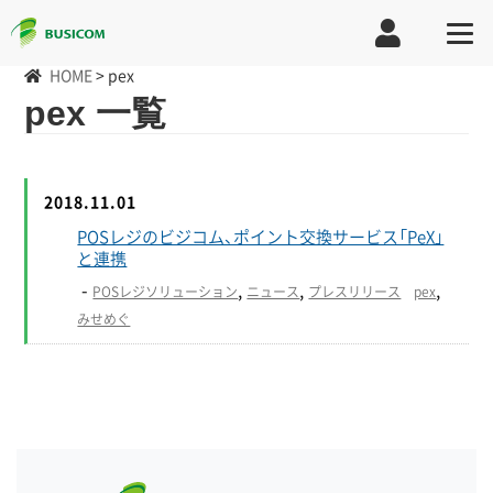
HOME
>
pex
pex 一覧
2018.11.01
POSレジのビジコム、ポイント交換サービス「PeX」
と連携
-
,
,
,
POSレジソリューション
ニュース
プレスリリース
pex
みせめぐ