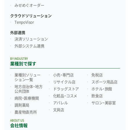
みせめぐオーダー
クラウドソリューション
TenpoVisor
外部連携
決済ソリューション
外部システム連携
BY INDUSTRY
業種別で探す
業種別ソリュー
小売・専門店
免税店
ション一覧
リサイクル店
スポーツ用品店
地方自治体・地方
ドラッグストア
ホテル・旅館
公共団体
化粧品・コスメ
飲食店
病院・医療機関
アパレル
サロン・美容室
調剤薬局
文具店
農産物直売所
ABOUT US
会社情報