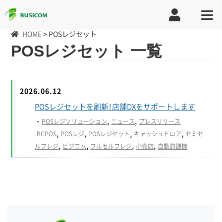
HOME
>
POSレジセット
POSレジセット 一覧
2026.06.12
POSレジセットを刷新！店舗DXをサポートします
-
,
,
POSレジソリューション
ニュース
プレスリリース
,
,
,
,
BCPOS
POSレジ
POSレジセット
キャッシュドロア
セミセ
,
,
,
,
ルフレジ
ビジコム
フルセルフレジ
小売店
自動釣銭機