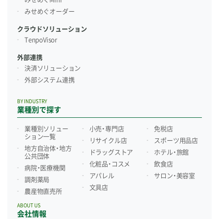
みせめぐオーダー
クラウドソリューション
TenpoVisor
外部連携
決済ソリューション
外部システム連携
BY INDUSTRY
業種別で探す
業種別ソリュー
小売・専門店
免税店
ション一覧
リサイクル店
スポーツ用品店
地方自治体・地方
ドラッグストア
ホテル・旅館
公共団体
化粧品・コスメ
飲食店
病院・医療機関
アパレル
サロン・美容室
調剤薬局
文具店
農産物直売所
ABOUT US
会社情報