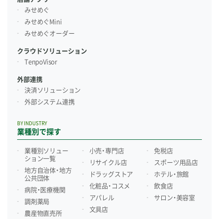
みせめぐ
みせめぐMini
みせめぐオーダー
クラウドソリューション
TenpoVisor
外部連携
決済ソリューション
外部システム連携
BY INDUSTRY
業種別で探す
業種別ソリュー
小売・専門店
免税店
ション一覧
リサイクル店
スポーツ用品店
地方自治体・地方
ドラッグストア
ホテル・旅館
公共団体
化粧品・コスメ
飲食店
病院・医療機関
アパレル
サロン・美容室
調剤薬局
文具店
農産物直売所