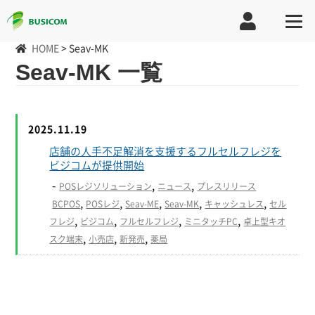
HOME
>
Seav-MK
Seav-MK 一覧
2025.11.19
店舗の人手不足解消を支援するフルセルフレジを
ビジコムが提供開始
-
,
,
POSレジソリューション
ニュース
プレスリリース
,
,
,
,
,
BCPOS
POSレジ
Seav-ME
Seav-MK
キャッシュレス
セル
,
,
,
,
フレジ
ビジコム
フルセルフレジ
ミニタッチPC
卓上型キオ
,
,
,
スク端末
小売店
新発売
薬局