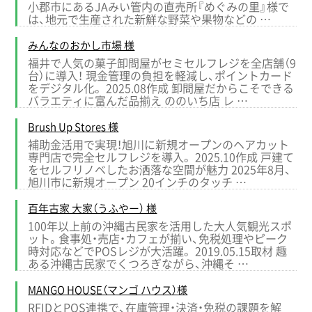
小郡市にあるJAみい管内の直売所『めぐみの里』様で
は、地元で生産された新鮮な野菜や果物などの …
みんなのおかし市場 様
福井で人気の菓子卸問屋がセミセルフレジを全店舗（9
台）に導入！ 現金管理の負担を軽減し、ポイントカード
をデジタル化。 2025.08作成 卸問屋だからこそできる
バラエティに富んだ品揃え ののいち店 レ …
Brush Up Stores 様
補助金活用で実現！旭川に新規オープンのヘアカット
専門店で完全セルフレジを導入。 2025.10作成 戸建て
をセルフリノベしたお洒落な空間が魅力 2025年8月、
旭川市に新規オープン 20インチのタッチ …
百年古家 大家（うふやー） 様
100年以上前の沖縄古民家を活用した大人気観光スポ
ット。食事処・売店・カフェが揃い、免税処理やピーク
時対応などでPOSレジが大活躍。 2019.05.15取材 趣
ある沖縄古民家でくつろぎながら、沖縄そ …
MANGO HOUSE（マンゴ ハウス）様
RFIDとPOS連携で、在庫管理・決済・免税の課題を解