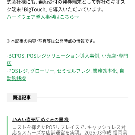
式会社様にも、乗船受付の発券端末として弊社のキオス
ク端末「BigTouch」を導入いただいています。
ハードウェア導入事例はこちら→
※本記事の内容・写真等は公開時点の情報です。
-
BCPOS
,
POSレジソリューション導入事例
,
小売店・専門
店
-
POSレジ
,
グローリー
,
セミセルフレジ
,
業務効率化
,
自
動釣銭機
関連記事
JAみい直売所 めぐみの里 様
コストを抑えたPOSリプレイスで、キャッシュレス対
応＆スムーズな店舗運営を実現。 2025.03作成 福岡県