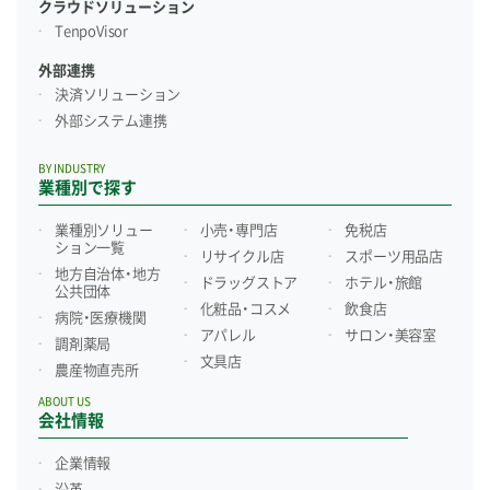
クラウドソリューション
TenpoVisor
外部連携
決済ソリューション
外部システム連携
BY INDUSTRY
業種別で探す
業種別ソリュー
小売・専門店
免税店
ション一覧
リサイクル店
スポーツ用品店
地方自治体・地方
ドラッグストア
ホテル・旅館
公共団体
化粧品・コスメ
飲食店
病院・医療機関
アパレル
サロン・美容室
調剤薬局
文具店
農産物直売所
ABOUT US
会社情報
企業情報
沿革