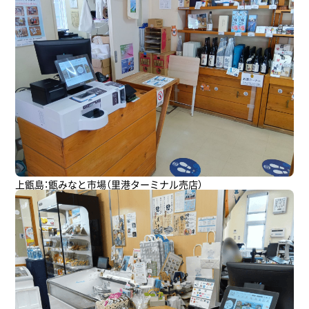
上甑島：甑みなと市場（里港ターミナル売店）