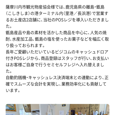
薩摩川内市観光物産協会様では、鹿児島県の離島・甑島
（こしきしま）の港ターミナル内（里港／長浜港）で営業す
るお土産店2店舗に、当社のPOSレジを導入いただきまし
た。
甑島産品や島の素材を活かした商品を中心に、人気の焼
酎、水産加工品、甑島の塩を使ったお菓子などを幅広く取
り扱っておられます。
長年ご愛顧いただいているビジコムのキャッシュドロア
付きPOSレジから、商品登録はスタッフが行い、お支払い
はお客様ご自身で行うセミセルフレジへ入れ替えまし
た。
自動釣銭機・キャッシュレス決済端末との連動により、正
確でスムーズな会計を実現し、業務効率化にも貢献して
います。