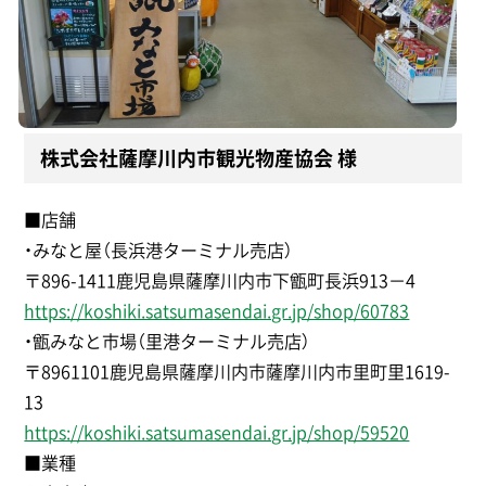
株式会社薩摩川内市観光物産協会 様
■店舗
・みなと屋（長浜港ターミナル売店）
〒896-1411鹿児島県薩摩川内市下甑町長浜913－4
https://koshiki.satsumasendai.gr.jp/shop/60783
・甑みなと市場（里港ターミナル売店）
〒8961101鹿児島県薩摩川内市薩摩川内市里町里1619-
13
https://koshiki.satsumasendai.gr.jp/shop/59520
■業種