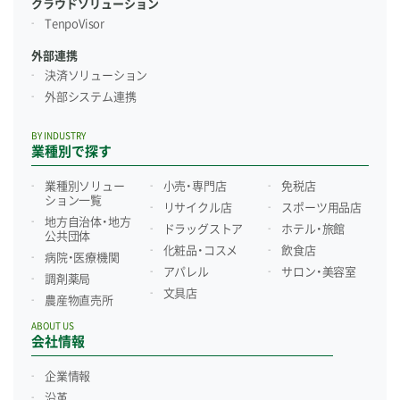
クラウドソリューション
TenpoVisor
外部連携
決済ソリューション
外部システム連携
BY INDUSTRY
業種別で探す
業種別ソリュー
小売・専門店
免税店
ション一覧
リサイクル店
スポーツ用品店
地方自治体・地方
ドラッグストア
ホテル・旅館
公共団体
化粧品・コスメ
飲食店
病院・医療機関
アパレル
サロン・美容室
調剤薬局
文具店
農産物直売所
ABOUT US
会社情報
企業情報
沿革