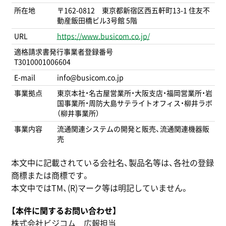
所在地
〒162-0812 東京都新宿区西五軒町13-1 住友不
動産飯田橋ビル3号館 5階
URL
https://www.busicom.co.jp/
適格請求書発行事業者登録番号
T3010001006604
E-mail
info@busicom.co.jp
事業拠点
東京本社・名古屋営業所・大阪支店・福岡営業所・岩
国事業所・周防大島サテライトオフィス・柳井ラボ
（柳井事業所）
事業内容
流通関連システムの開発と販売、流通関連機器販
売
本文中に記載されている会社名、製品名等は、各社の登録
商標または商標です。
本文中ではTM、(R)マーク等は明記していません。
【本件に関するお問い合わせ】
株式会社ビジコム 広報担当