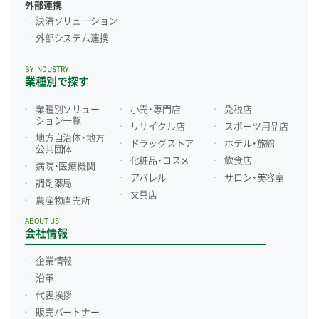
外部連携
決済ソリューション
外部システム連携
BY INDUSTRY
業種別で探す
業種別ソリュー
小売・専門店
免税店
ション一覧
リサイクル店
スポーツ用品店
地方自治体・地方
ドラッグストア
ホテル・旅館
公共団体
化粧品・コスメ
飲食店
病院・医療機関
アパレル
サロン・美容室
調剤薬局
文具店
農産物直売所
ABOUT US
会社情報
企業情報
沿革
代表挨拶
販売パートナー