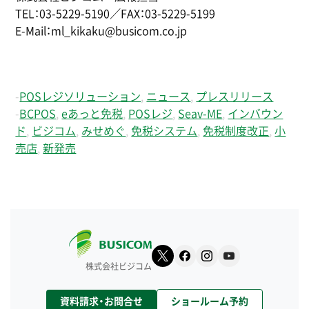
TEL：03-5229-5190／FAX：03-5229-5199
E-Mail：ml_kikaku@busicom.co.jp
-
POSレジソリューション
,
ニュース
,
プレスリリース
-
BCPOS
,
eあっと免税
,
POSレジ
,
Seav-ME
,
インバウン
ド
,
ビジコム
,
みせめぐ
,
免税システム
,
免税制度改正
,
小
売店
,
新発売
株式会社ビジコム
資料請求・お問合せ
ショールーム予約