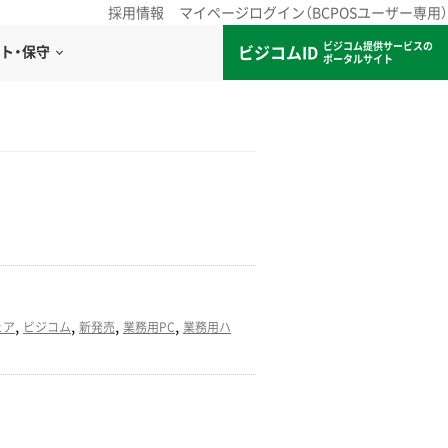
採用情報
マイページログイン（BCPOSユーザー専用）
ビジコム提供サービスの
ビジコムID
ト・保守
ポータルサイト
,
,
,
,
ェア
ビジコム
新発売
業務用PC
業務用ハ