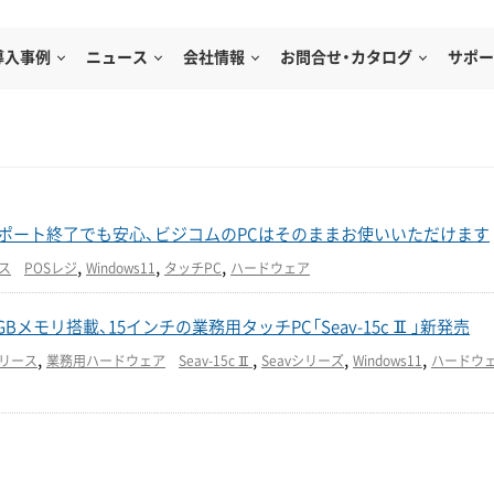
導入事例
ニュース
会社情報
お問合せ・カタログ
サポー
 10サポート終了でも安心、ビジコムのPCはそのままお使いいただけます
,
,
,
ス
POSレジ
Windows11
タッチPC
ハードウェア
1・8GBメモリ搭載、15インチの業務用タッチPC「Seav-15cⅡ」新発売
,
,
,
,
リース
業務用ハードウェア
Seav-15cⅡ
Seavシリーズ
Windows11
ハードウ