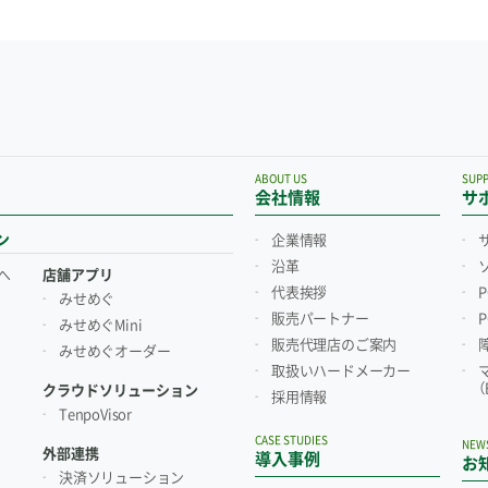
ABOUT US
SUP
会社情報
サ
ン
企業情報
沿革
へ
店舗アプリ
代表挨拶
みせめぐ
販売パートナー
みせめぐMini
販売代理店のご案内
みせめぐオーダー
取扱いハードメーカー
クラウドソリューション
採用情報
TenpoVisor
CASE STUDIES
NEW
外部連携
導入事例
お
決済ソリューション