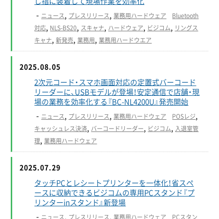
し指に装着して現場作業を効率化
-
,
,
ニュース
プレスリリース
業務用ハードウェア
Bluetooth
,
,
,
,
,
対応
NLS-BS20
スキャナ
ハードウェア
ビジコム
リングス
,
,
,
キャナ
新発売
業務用
業務用ハードウエア
2025.08.05
2次元コード・スマホ画面対応の定置式バーコード
リーダーに、USBモデルが登場！安定通信で店舗・現
場の業務を効率化する『BC-NL4200U』発売開始
-
,
,
,
ニュース
プレスリリース
業務用ハードウェア
POSレジ
,
,
,
キャッシュレス決済
バーコードリーダー
ビジコム
入退室管
,
理
業務用ハードウェア
2025.07.29
タッチPCとレシートプリンターを一体化！省スペ
ースに収納できるビジコムの専用PCスタンド『プ
リンターinスタンド』新登場
-
,
,
ニュース
プレスリリース
業務用ハードウェア
PCスタン