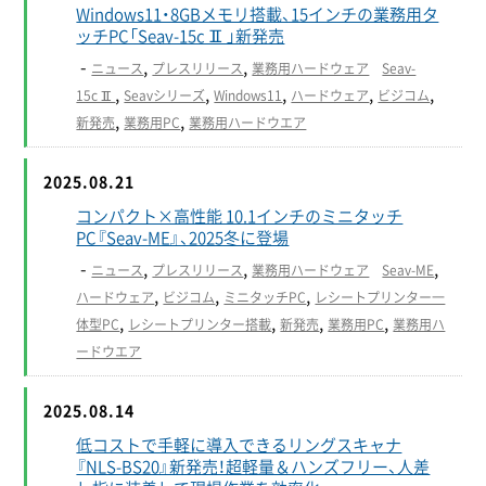
Windows11・8GBメモリ搭載、15インチの業務用タ
ッチPC「Seav-15cⅡ」新発売
-
,
,
ニュース
プレスリリース
業務用ハードウェア
Seav-
,
,
,
,
,
15cⅡ
Seavシリーズ
Windows11
ハードウェア
ビジコム
,
,
新発売
業務用PC
業務用ハードウエア
2025.08.21
コンパクト×高性能 10.1インチのミニタッチ
PC『Seav-ME』、2025冬に登場
-
,
,
,
ニュース
プレスリリース
業務用ハードウェア
Seav-ME
,
,
,
ハードウェア
ビジコム
ミニタッチPC
レシートプリンター一
,
,
,
,
体型PC
レシートプリンター搭載
新発売
業務用PC
業務用ハ
ードウエア
2025.08.14
低コストで手軽に導入できるリングスキャナ
『NLS-BS20』新発売！超軽量＆ハンズフリー、人差