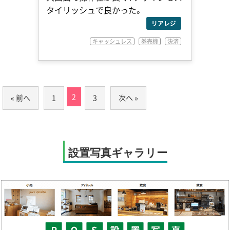
タイリッシュで良かった。
リアレジ
キャッシュレス
券売機
決済
2
« 前へ
1
3
次へ »
設置写真ギャラリー