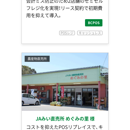
会計ミス防止のため2店舗のセミセル
フレジ化を実現！リース契約で初期費
用を抑えて導入。
BCPOS
POSレジ
キャッシュレス
農産物直売所
JAみい直売所 めぐみの里 様
コストを抑えたPOSリプレイスで、キ