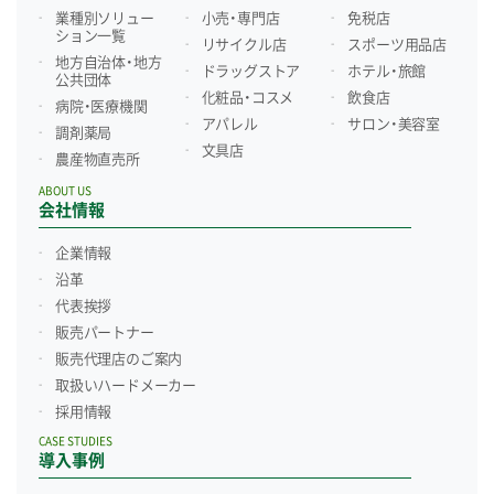
業種別ソリュー
小売・専門店
免税店
ション一覧
リサイクル店
スポーツ用品店
地方自治体・地方
ドラッグストア
ホテル・旅館
公共団体
化粧品・コスメ
飲食店
病院・医療機関
アパレル
サロン・美容室
調剤薬局
文具店
農産物直売所
ABOUT US
会社情報
企業情報
沿革
代表挨拶
販売パートナー
販売代理店のご案内
取扱いハードメーカー
採用情報
CASE STUDIES
導入事例