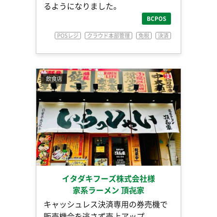
るようになりました。
BCPOS
POSレジ
クラウド本部管理
免税
決済
飲食店
イタダキフーズ株式会社様
家系ラーメン 頂㐂家
キャッシュレス決済専用の券売機で
販売機会を逃さず売上アップ。