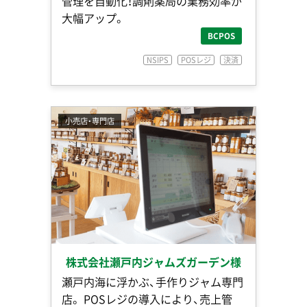
管理を自動化！調剤薬局の業務効率が
大幅アップ。
BCPOS
NSIPS
POSレジ
決済
小売店・専門店
株式会社瀬戸内ジャムズガーデン様
瀬戸内海に浮かぶ、手作りジャム専門
店。 POSレジの導入により、売上管