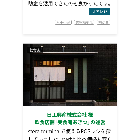
助金を活用できたのも良かったです。
リアレジ
人手不足
業務効率化
補助金
飲食店
日工興産株式会社 様
飲食店舗「美食庵あきつ」の運営
stera terminalで使えるPOSレジを探
していました。他社と比べ価格も安く