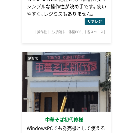
シンプルな操作性が決め手です。使い
やすく、レジミスもありません。
リアレジ
操作性
決済端末一体型POS
省スペース
飲食店
中華そば初代修様
WindowsPCでも券売機として使える