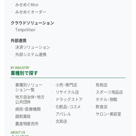
みせめぐMini
みせめぐオーダー
クラウドソリューション
TenpoVisor
外部連携
決済ソリューション
外部システム連携
BY INDUSTRY
業種別で探す
業種別ソリュー
小売・専門店
免税店
ション一覧
リサイクル店
スポーツ用品店
地方自治体・地方
ドラッグストア
ホテル・旅館
公共団体
化粧品・コスメ
飲食店
病院・医療機関
アパレル
サロン・美容室
調剤薬局
文具店
農産物直売所
ABOUT US