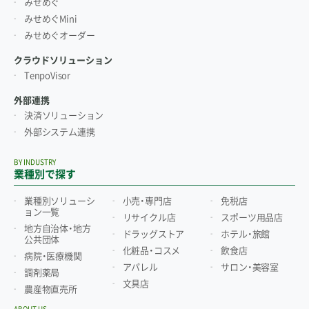
みせめぐ
みせめぐMini
みせめぐオーダー
クラウドソリューション
TenpoVisor
外部連携
決済ソリューション
外部システム連携
BY INDUSTRY
業種別で探す
業種別ソリューシ
小売・専門店
免税店
ョン一覧
リサイクル店
スポーツ用品店
地方自治体・地方
ドラッグストア
ホテル・旅館
公共団体
化粧品・コスメ
飲食店
病院・医療機関
アパレル
サロン・美容室
調剤薬局
文具店
農産物直売所