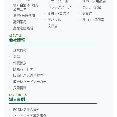
リサイクル店
スポーツ用品店
地方自治体・地方
ドラッグストア
ホテル・旅館
公共団体
化粧品・コスメ
飲食店
病院・医療機関
アパレル
サロン・美容室
調剤薬局
文具店
農産物直売所
ABOUT US
会社情報
企業情報
沿革
代表挨拶
販売パートナー
販売代理店のご案内
取扱いハードメーカー
採用情報
CASE STUDIES
導入事例
POSレジ導入事例
ハードウェア導入事例