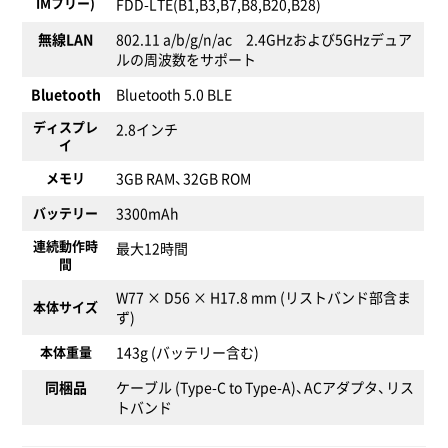
IMフリー)
FDD-LTE(B1,B3,B7,B8,B20,B28)
無線LAN
802.11 a/b/g/n/ac 2.4GHzおよび5GHzデュア
ルの周波数をサポート
Bluetooth
Bluetooth 5.0 BLE
ディスプレ
2.8インチ
イ
メモリ
3GB RAM、32GB ROM
バッテリー
3300mAh
連続動作時
最大12時間
間
W77 × D56 × H17.8 mm (リストバンド部含ま
本体サイズ
ず)
本体重量
143g (バッテリー含む)
同梱品
ケーブル (Type-C to Type-A)、ACアダプタ、リス
トバンド