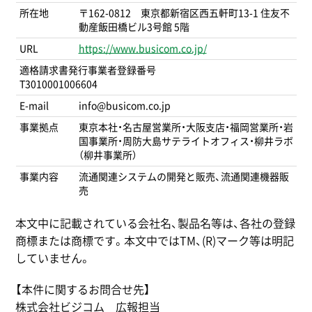
所在地
〒162-0812 東京都新宿区西五軒町13-1 住友不
動産飯田橋ビル3号館 5階
URL
https://www.busicom.co.jp/
適格請求書発行事業者登録番号
T3010001006604
E-mail
info@busicom.co.jp
事業拠点
東京本社・名古屋営業所・大阪支店・福岡営業所・岩
国事業所・周防大島サテライトオフィス・柳井ラボ
（柳井事業所）
事業内容
流通関連システムの開発と販売、流通関連機器販
売
本文中に記載されている会社名、製品名等は、各社の登録
商標または商標です。本文中ではTM、(R)マーク等は明記
していません。
【本件に関するお問合せ先】
株式会社ビジコム 広報担当