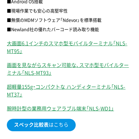
■Android OS搭載
■現場作業でも安心の高堅牢性
■無償のMDMソフトウェア「Ndevor」を標準搭載
■Newland社の優れたバーコード読み取り機能
大画面6.1インチのスマホ型モバイルターミナル「NLS-
MT95」
画面を見ながらスキャン可能な、スマホ型モバイルター
ミナル「NLS-MT93」
超軽量155g・コンパクトな ハンディターミナル「NLS-
MT37」
腕時計型の業務用ウェアラブル端末「NLS-WD1」
スペック比較表
はこちら