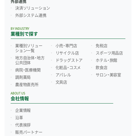
外部連携
決済ソリューション
外部システム連携
BY INDUSTRY
業種別で探す
業種別ソリュー
小売・専門店
免税店
ション一覧
リサイクル店
スポーツ用品店
地方自治体・地方
ドラッグストア
ホテル・旅館
公共団体
化粧品・コスメ
飲食店
病院・医療機関
アパレル
サロン・美容室
調剤薬局
文具店
農産物直売所
ABOUT US
会社情報
企業情報
沿革
代表挨拶
販売パートナー