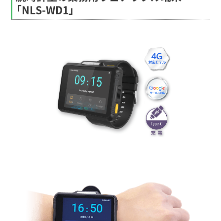
「NLS-WD1」