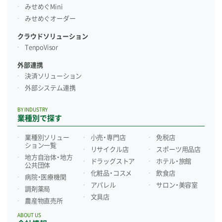
みせめぐMini
みせめぐオーダー
クラウドソリューション
TenpoVisor
外部連携
決済ソリューション
外部システム連携
BY INDUSTRY
業種別で探す
業種別ソリュー
小売・専門店
免税店
ション一覧
リサイクル店
スポーツ用品店
地方自治体・地方
ドラッグストア
ホテル・旅館
公共団体
化粧品・コスメ
飲食店
病院・医療機関
アパレル
サロン・美容室
調剤薬局
文具店
農産物直売所
ABOUT US