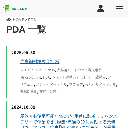
HOME
>
PDA
PDA 一覧
2025.05.30
住倉鋼材株式会社 様
-
,
モバイルターミナル
業務用ハードウェア導入事例
,
,
,
,
,
Android
hht
PDA
システム連携
バーコード一致照合
ハー
,
,
,
,
ドウェア
ハンディターミナル
ポカヨケ
モバイルターミナル
,
業務効率化
業務用端末
2024.10.09
屋外でも使用可能な4G対応！手首に装着してハンズ
フリーで作業でき、物流・流通のDXに貢献する業務
用ウェアラブル端末「NLS-WD1」に新モデルが登場