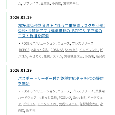
,
,
,
,
ム
リプレイス
三重県
小売店
業務効率化
2026.02.19
2026年免税制度改正に伴う二重投資リスクを回避！
免税・会員証アプリ標準搭載の「BCPOS」で店舗の
コスト負担を解消
-
,
,
POSレジソリューション
ニュース
プレスリリース
,
,
,
,
,
BCPOS
eあっと免税
POSレジ
Seav-ME
インバウンド
ビ
,
,
,
,
,
ジコム
みせめぐ
免税システム
免税制度改正
小売店
新発売
2026.01.29
パスポートリーダー付き免税対応タッチPCの提供
を開始
-
,
,
,
POSレジソリューション
ニュース
プレスリリース
業務用
,
,
,
ハードウェア
eあっと免税
POSレジ
Seav-ME
ハードウェ
,
,
,
,
,
ア
ビジコム
ミニタッチPC
免税システム
免税制度改正
小
,
売店
新発売