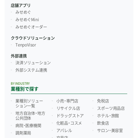
店舗アプリ
みせめぐ
みせめぐMini
みせめぐオーダー
クラウドソリューション
TenpoVisor
外部連携
決済ソリューション
外部システム連携
BY INDUSTRY
業種別で探す
業種別ソリュー
小売・専門店
免税店
ション一覧
リサイクル店
スポーツ用品店
地方自治体・地方
ドラッグストア
ホテル・旅館
公共団体
化粧品・コスメ
飲食店
病院・医療機関
アパレル
サロン・美容室
調剤薬局
文具店