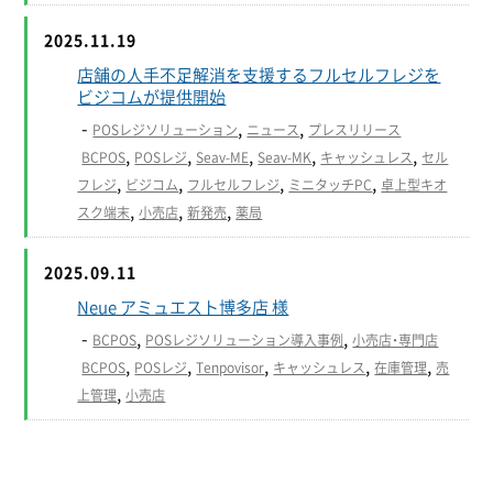
2025.11.19
店舗の人手不足解消を支援するフルセルフレジを
ビジコムが提供開始
-
,
,
POSレジソリューション
ニュース
プレスリリース
,
,
,
,
,
BCPOS
POSレジ
Seav-ME
Seav-MK
キャッシュレス
セル
,
,
,
,
フレジ
ビジコム
フルセルフレジ
ミニタッチPC
卓上型キオ
,
,
,
スク端末
小売店
新発売
薬局
2025.09.11
Neue アミュエスト博多店 様
-
,
,
BCPOS
POSレジソリューション導入事例
小売店・専門店
,
,
,
,
,
BCPOS
POSレジ
Tenpovisor
キャッシュレス
在庫管理
売
,
上管理
小売店