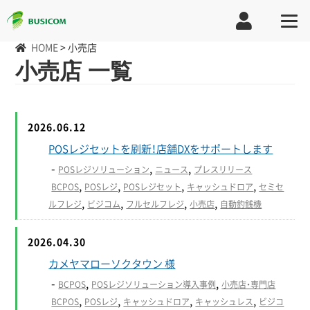
HOME
>
小売店
小売店 一覧
2026.06.12
POSレジセットを刷新！店舗DXをサポートします
-
,
,
POSレジソリューション
ニュース
プレスリリース
,
,
,
,
BCPOS
POSレジ
POSレジセット
キャッシュドロア
セミセ
,
,
,
,
ルフレジ
ビジコム
フルセルフレジ
小売店
自動釣銭機
2026.04.30
カメヤマローソクタウン 様
-
,
,
BCPOS
POSレジソリューション導入事例
小売店・専門店
,
,
,
,
BCPOS
POSレジ
キャッシュドロア
キャッシュレス
ビジコ